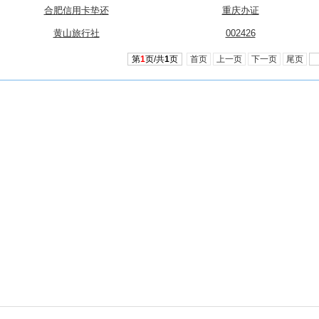
合肥信用卡垫还
重庆办证
黄山旅行社
002426
第
1
页/共
1
页
首页
上一页
下一页
尾页