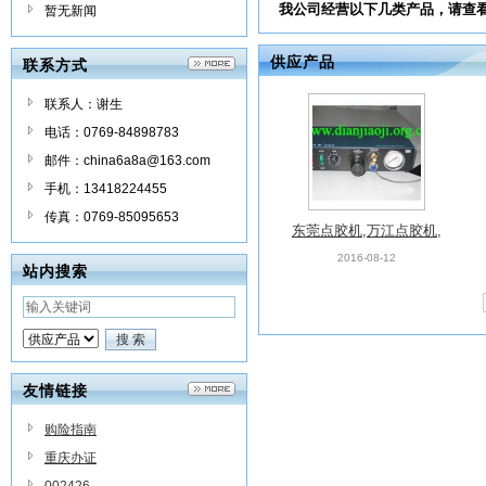
我公司经营以下几类产品，请查
暂无新闻
供应产品
联系方式
联系人：谢生
电话：0769-84898783
邮件：china6a8a@163.com
手机：13418224455
传真：0769-85095653
东莞点胶机,万江点胶机,
中堂点胶机,石龙点胶机
2016-08-12
站内搜索
友情链接
购险指南
重庆办证